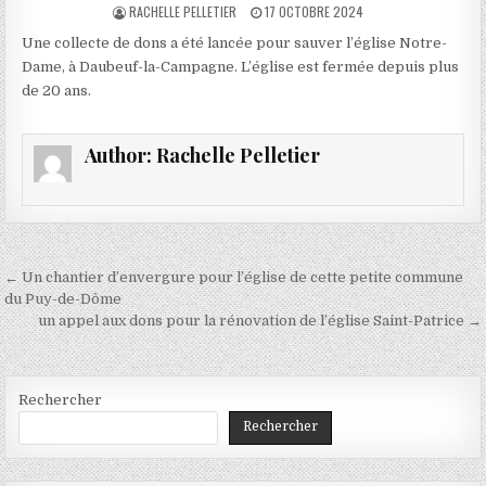
AUTHOR:
PUBLISHED
RACHELLE PELLETIER
17 OCTOBRE 2024
DATE:
Une collecte de dons a été lancée pour sauver l’église Notre-
Dame, à Daubeuf-la-Campagne. L’église est fermée depuis plus
de 20 ans.
Author:
Rachelle Pelletier
Navigation
← Un chantier d’envergure pour l’église de cette petite commune
de
du Puy-de-Dôme
un appel aux dons pour la rénovation de l’église Saint-Patrice →
l’article
Rechercher
Rechercher