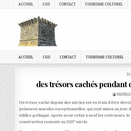
Skip
ACCUEIL
CGU
CONTACT
TOURISME CULTUREL
to
content
ACCUEIL
CGU
CONTACT
TOURISME CULTUREL
des trésors cachés pendant d
AUTHOR:
RACHELLE
Un trésor caché depuis des siècles est en train d’être dévoilé
peintures murales exceptionnelles, qui sont mises au jour d
édifice gothique. Après avoir refait à neuf les extérieurs, le
e
construction remonte au XIII
siècle.