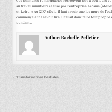
Ces peintures remarquables retrouvent peu à peu leurs cou
au travail minutieux réalisé par l’entreprise Arcams (Atelie
e
et-Loire. « Au XIX
siècle, il faut savoir que les murs de l’é
commençaient à savoir lire. Il fallait donc faire tout propre
pendant…
Author:
Rachelle Pelletier
Navigation
← Transformations bestiales
de
l’article