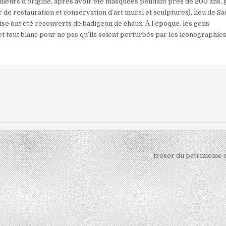
leurs d’origine, après avoir été masquées pendant près de 200 ans, 
r de restauration et conservation d’art mural et sculptures), lieu de S
glise ont été recouverts de badigeon de chaux. À l’époque, les gens
 et tout blanc pour ne pas qu’ils soient perturbés par les iconographie
trésor du patrimoine