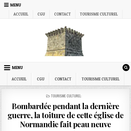
Skip
MENU
to
ACCUEIL
CGU
CONTACT
TOURISME CULTUREL
content
MENU
ACCUEIL
CGU
CONTACT
TOURISME CULTUREL
POSTED
TOURISME CULTUREL:
IN
Bombardée pendant la dernière
guerre, la toiture de cette église de
Normandie fait peau neuve