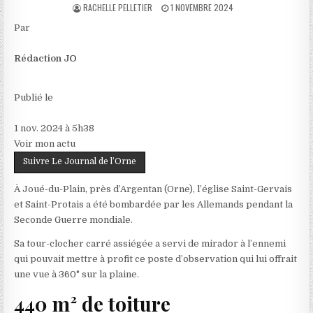
AUTHOR:
PUBLISHED
RACHELLE PELLETIER
1 NOVEMBRE 2024
DATE:
Par
Rédaction JO
Publié le
1 nov. 2024 à 5h38
Voir mon actu
Suivre Le Journal de l’Orne
À Joué-du-Plain, près d’Argentan (Orne), l’église Saint-Gervais
et Saint-Protais a été bombardée par les Allemands pendant la
Seconde Guerre mondiale.
Sa tour-clocher carré assiégée a servi de mirador à l’ennemi
qui pouvait mettre à profit ce poste d’observation qui lui offrait
une vue à 360° sur la plaine.
440 m² de toiture