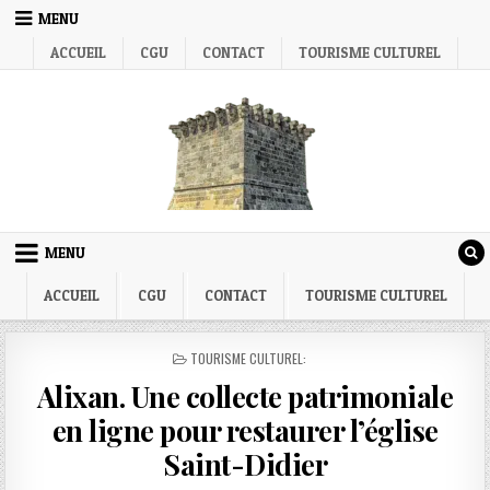
Skip
MENU
to
ACCUEIL
CGU
CONTACT
TOURISME CULTUREL
content
MENU
ACCUEIL
CGU
CONTACT
TOURISME CULTUREL
POSTED
TOURISME CULTUREL:
IN
Alixan. Une collecte patrimoniale
en ligne pour restaurer l’église
Saint-Didier